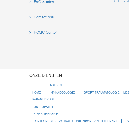
FAQ & infos
Linked
Contact ons
HCMC Center
ONZE DIENSTEN
ARTSEN
HOME
GYNAECOLOGIE
SPORT TRAUMATOLOGIE – ME
PARAMEDICAAL
OSTEOPATHIE
KINESITHERAPIE
ORTHOPEDIE / TRAUMATOLOGIE SPORT KINESITHERAPIE
V