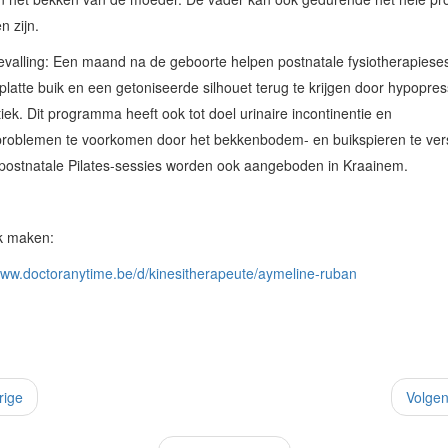
n zijn.
valling: Een maand na de geboorte helpen postnatale fysiotherapieses
latte buik en een getoniseerde silhouet terug te krijgen door hypopres
ek. Dit programma heeft ook tot doel urinaire incontinentie en
problemen te voorkomen door het bekkenbodem- en buikspieren te ver
postnatale Pilates-sessies worden ook aangeboden in Kraainem.
k maken:
www.doctoranytime.be/d/kinesitherapeute/aymeline-ruban
rige
Volge