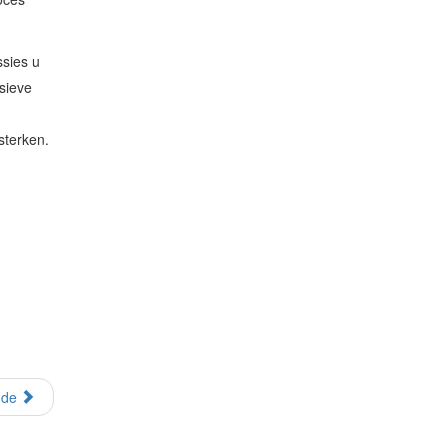
sies u
sieve
sterken.
nde