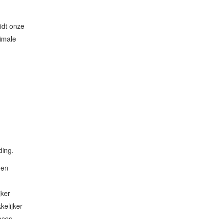
idt onze
imale
ding.
den
jker
elijker
oces