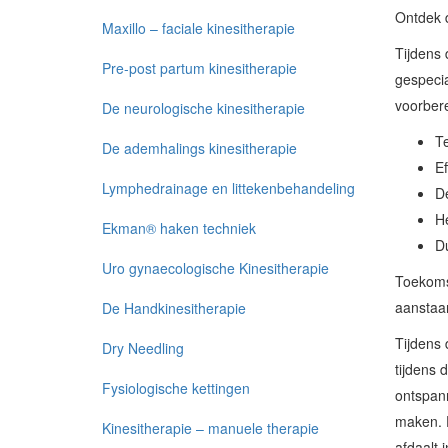
Ontdek d
Maxillo – faciale kinesitherapie
Tijdens
Pre-post partum kinesitherapie
gespeci
voorbere
De neurologische kinesitherapie
T
De ademhalings kinesitherapie
Ef
Lymphedrainage en littekenbehandeling
De
He
Ekman® haken techniek
D
Uro gynaecologische Kinesitherapie
Toekomst
aanstaa
De Handkinesitherapie
Tijdens 
Dry Needling
tijdens 
Fysiologische kettingen
ontspann
maken. D
Kinesitherapie – manuele therapie
afdaalt 