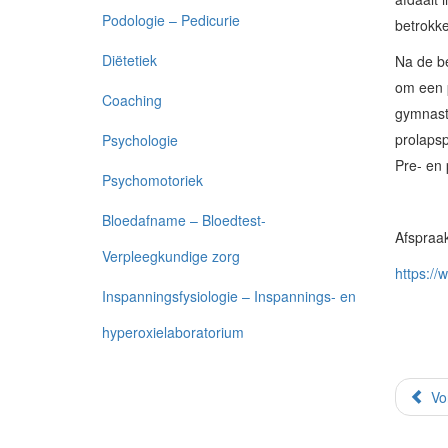
Podologie – Pedicurie
betrokke
Diëtetiek
Na de be
om een p
Coaching
gymnasti
prolaps
Psychologie
Pre- en 
Psychomotoriek
Bloedafname – Bloedtest-
Afspraa
Verpleegkundige zorg
https://
Inspanningsfysiologie – Inspannings- en
hyperoxielaboratorium
Vo