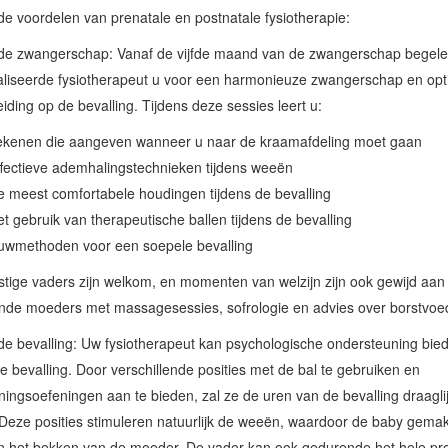
e voordelen van prenatale en postnatale fysiotherapie:
 de zwangerschap: Vanaf de vijfde maand van de zwangerschap begele
aliseerde fysiotherapeut u voor een harmonieuze zwangerschap en opt
iding op de bevalling. Tijdens deze sessies leert u:
ekenen die aangeven wanneer u naar de kraamafdeling moet gaan
fectieve ademhalingstechnieken tijdens weeën
 meest comfortabele houdingen tijdens de bevalling
t gebruik van therapeutische ballen tijdens de bevalling
uwmethoden voor een soepele bevalling
ige vaders zijn welkom, en momenten van welzijn zijn ook gewijd aan
nde moeders met massagesessies, sofrologie en advies over borstvoe
de bevalling: Uw fysiotherapeut kan psychologische ondersteuning bie
de bevalling. Door verschillende posities met de bal te gebruiken en
ingsoefeningen aan te bieden, zal ze de uren van de bevalling draagli
eze posities stimuleren natuurlijk de weeën, waardoor de baby gemakk
in het bekken van de moeder. De vader kan ook gedurende het hele pr