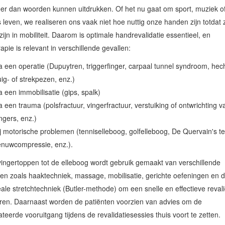
r dan woorden kunnen uitdrukken. Of het nu gaat om sport, muziek of
s leven, we realiseren ons vaak niet hoe nuttig onze handen zijn totdat 
zijn in mobiliteit. Daarom is optimale handrevalidatie essentieel, en
rapie is relevant in verschillende gevallen:
 een operatie (Dupuytren, triggerfinger, carpaal tunnel syndroom, hec
ig- of strekpezen, enz.)
 een immobilisatie (gips, spalk)
 een trauma (polsfractuur, vingerfractuur, verstuiking of ontwrichting v
ngers, enz.)
j motorische problemen (tenniselleboog, golfelleboog, De Quervain's ten
enuwcompressie, enz.).
ingertoppen tot de elleboog wordt gebruik gemaakt van verschillende
en zoals haaktechniek, massage, mobilisatie, gerichte oefeningen en 
le stretchtechniek (Butler-methode) om een snelle en effectieve revali
ren. Daarnaast worden de patiënten voorzien van advies om de
teerde vooruitgang tijdens de revalidatiesessies thuis voort te zetten.