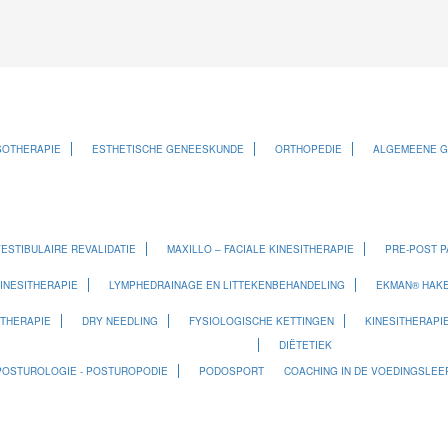
SOTHERAPIE
ESTHETISCHE GENEESKUNDE
ORTHOPEDIE
ALGEMEENE 
ESTIBULAIRE REVALIDATIE
MAXILLO – FACIALE KINESITHERAPIE
PRE-POST P
INESITHERAPIE
LYMPHEDRAINAGE EN LITTEKENBEHANDELING
EKMAN® HAKE
ITHERAPIE
DRY NEEDLING
FYSIOLOGISCHE KETTINGEN
KINESITHERAPI
DIËTETIEK
POSTUROLOGIE - POSTUROPODIE
PODOSPORT
COACHING IN DE VOEDINGSLEER