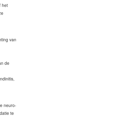
 het
ze
hting van
an de
dinitis,
de neuro-
datie te