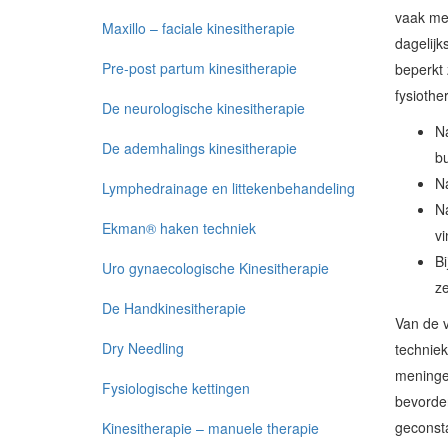
vaak mee
Maxillo – faciale kinesitherapie
dagelijk
Pre-post partum kinesitherapie
beperkt 
fysiothe
De neurologische kinesitherapie
Na
De ademhalings kinesitherapie
bu
Na
Lymphedrainage en littekenbehandeling
Na
Ekman® haken techniek
vi
Bi
Uro gynaecologische Kinesitherapie
z
De Handkinesitherapie
Van de v
Dry Needling
techniek
meningea
Fysiologische kettingen
bevorde
geconsta
Kinesitherapie – manuele therapie