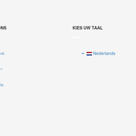
ONS
KIES UW TAAL
Nederlands
ook
e+
In