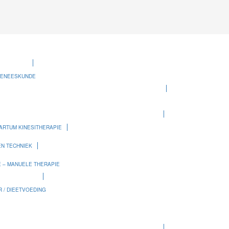
GENEESKUNDE
ARTUM KINESITHERAPIE
N TECHNIEK
E – MANUELE THERAPIE
 / DIEETVOEDING