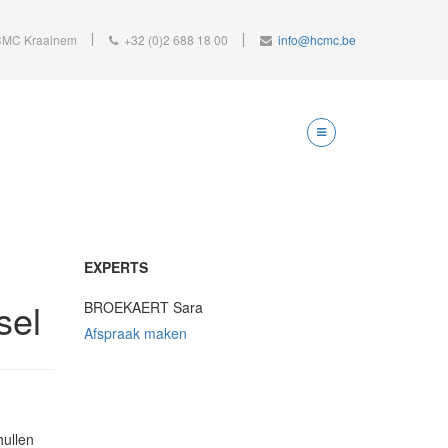
MC Kraainem
+32 (0)2 688 18 00
info@hcmc.be
EXPERTS
sel
BROEKAERT Sara
Afspraak maken
ullen