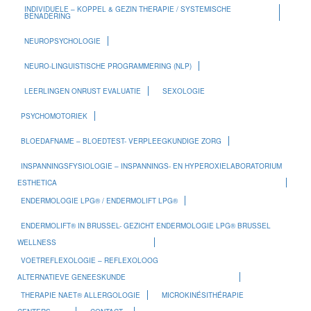
INDIVIDUELE – KOPPEL & GEZIN THERAPIE / SYSTEMISCHE
BENADERING
NEUROPSYCHOLOGIE
NEURO-LINGUISTISCHE PROGRAMMERING (NLP)
LEERLINGEN ONRUST EVALUATIE
SEXOLOGIE
PSYCHOMOTORIEK
BLOEDAFNAME – BLOEDTEST- VERPLEEGKUNDIGE ZORG
INSPANNINGSFYSIOLOGIE – INSPANNINGS- EN HYPEROXIELABORATORIUM
ESTHETICA
ENDERMOLOGIE LPG® / ENDERMOLIFT LPG®
ENDERMOLIFT® IN BRUSSEL- GEZICHT ENDERMOLOGIE LPG® BRUSSEL
WELLNESS
VOETREFLEXOLOGIE – REFLEXOLOOG
ALTERNATIEVE GENEESKUNDE
THERAPIE NAET® ALLERGOLOGIE
MICROKINÉSITHÉRAPIE