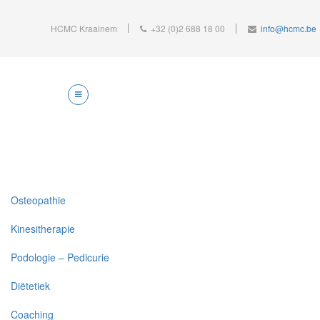
HCMC Kraainem
+32 (0)2 688 18 00
info@hcmc.be
Osteopathie
Kinesitherapie
Podologie – Pedicurie
Diëtetiek
Coaching