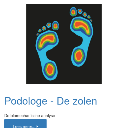
Podologe - De zolen
De biomechanische analyse
Lees meer...