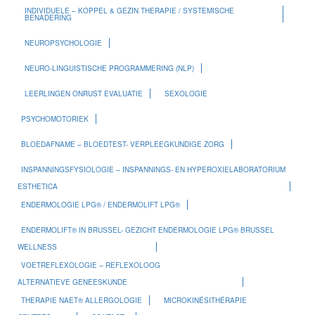
INDIVIDUELE – KOPPEL & GEZIN THERAPIE / SYSTEMISCHE
BENADERING
NEUROPSYCHOLOGIE
NEURO-LINGUISTISCHE PROGRAMMERING (NLP)
LEERLINGEN ONRUST EVALUATIE
SEXOLOGIE
PSYCHOMOTORIEK
BLOEDAFNAME – BLOEDTEST- VERPLEEGKUNDIGE ZORG
INSPANNINGSFYSIOLOGIE – INSPANNINGS- EN HYPEROXIELABORATORIUM
ESTHETICA
ENDERMOLOGIE LPG® / ENDERMOLIFT LPG®
ENDERMOLIFT® IN BRUSSEL- GEZICHT ENDERMOLOGIE LPG® BRUSSEL
WELLNESS
VOETREFLEXOLOGIE – REFLEXOLOOG
ALTERNATIEVE GENEESKUNDE
THERAPIE NAET® ALLERGOLOGIE
MICROKINÉSITHÉRAPIE