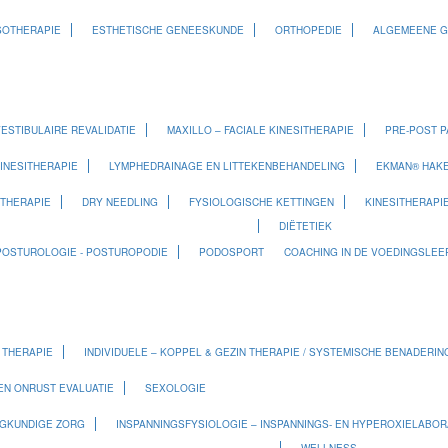
SOTHERAPIE
ESTHETISCHE GENEESKUNDE
ORTHOPEDIE
ALGEMEENE 
ESTIBULAIRE REVALIDATIE
MAXILLO – FACIALE KINESITHERAPIE
PRE-POST P
INESITHERAPIE
LYMPHEDRAINAGE EN LITTEKENBEHANDELING
EKMAN® HAKE
ITHERAPIE
DRY NEEDLING
FYSIOLOGISCHE KETTINGEN
KINESITHERAPI
DIËTETIEK
POSTUROLOGIE - POSTUROPODIE
PODOSPORT
COACHING IN DE VOEDINGSLEER
 THERAPIE
INDIVIDUELE – KOPPEL & GEZIN THERAPIE / SYSTEMISCHE BENADERIN
EN ONRUST EVALUATIE
SEXOLOGIE
EGKUNDIGE ZORG
INSPANNINGSFYSIOLOGIE – INSPANNINGS- EN HYPEROXIELABO
WELLNESS