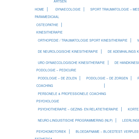
ARTSEN
HOME
GYNAECOLOGIE
SPORT TRAUMATOLOGIE – ME
PARAMEDICAAL
OSTEOPATHIE
KINESITHERAPIE
ORTHOPEDIE / TRAUMATOLOGIE SPORT KINESITHERAPIE
V
DE NEUROLOGISCHE KINESITHERAPIE
DE ADEMHALINGS K
URO GYNAECOLOGISCHE KINESITHERAPIE
DE HANDKINES
PODOLOGIE – PEDICURIE
PODOLOGIE – DE ZOLEN
PODOLOGIE – DE ZORGEN
COACHING
PERSONELE & PROFESSIONELE COACHING
PSYCHOLOGIE
PSYCHOTHERAPIE – GEZINS- EN RELATIETHERAPIE
KORTE
NEURO-LINGUISTISCHE PROGRAMMERING (NLP)
LEERLING
PSYCHOMOTORIEK
BLOEDAFNAME – BLOEDTEST- VERPLE
ESTHETICA