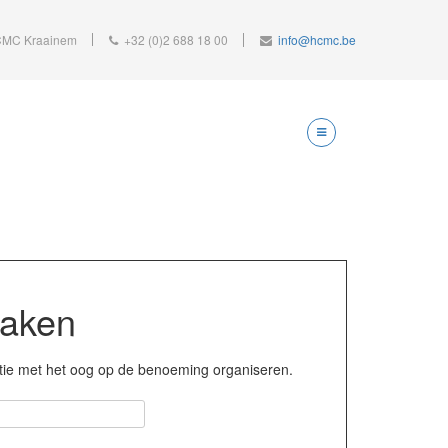
MC Kraainem
+32 (0)2 688 18 00
info@hcmc.be
maken
tie met het oog op de benoeming organiseren
.