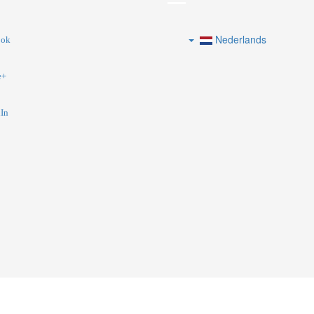
Nederlands
ook
e+
In