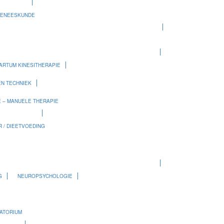
GENEESKUNDE
ARTUM KINESITHERAPIE
N TECHNIEK
E – MANUELE THERAPIE
 / DIEETVOEDING
G
NEUROPSYCHOLOGIE
RATORIUM