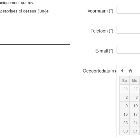
uniquement sur rdv.
Voornaam
(*)
t reprises ci dessus (lun-je:
Telefoon
(*)
E-mail
(*)
Geboortedatum
(*)
Su
Mo
26
27
2
3
9
10
16
17
23
24
30
31