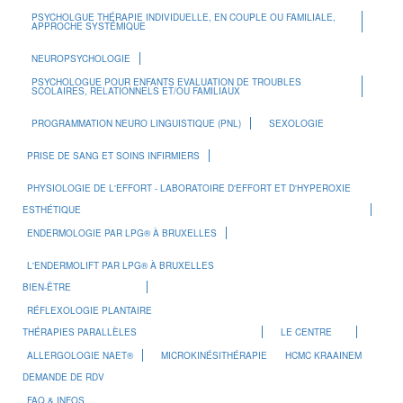
PSYCHOLGUE THÉRAPIE INDIVIDUELLE, EN COUPLE OU FAMILIALE,
APPROCHE SYSTÉMIQUE
NEUROPSYCHOLOGIE
PSYCHOLOGUE POUR ENFANTS EVALUATION DE TROUBLES
SCOLAIRES, RELATIONNELS ET/OU FAMILIAUX
PROGRAMMATION NEURO LINGUISTIQUE (PNL)
SEXOLOGIE
PRISE DE SANG ET SOINS INFIRMIERS
PHYSIOLOGIE DE L'EFFORT - LABORATOIRE D'EFFORT ET D'HYPEROXIE
ESTHÉTIQUE
ENDERMOLOGIE PAR LPG® À BRUXELLES
L'ENDERMOLIFT PAR LPG® À BRUXELLES
BIEN-ÊTRE
RÉFLEXOLOGIE PLANTAIRE
THÉRAPIES PARALLÈLES
LE CENTRE
ALLERGOLOGIE NAET®
MICROKINÉSITHÉRAPIE
HCMC KRAAINEM
DEMANDE DE RDV
FAQ & INFOS