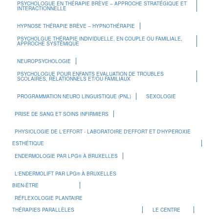
PSYCHOLOGUE EN THÉRAPIE BRÈVE – APPROCHE STRATÉGIQUE ET
INTERACTIONNELLE
HYPNOSE THÉRAPIE BRÈVE – HYPNOTHÉRAPIE
PSYCHOLGUE THÉRAPIE INDIVIDUELLE, EN COUPLE OU FAMILIALE,
APPROCHE SYSTÉMIQUE
NEUROPSYCHOLOGIE
PSYCHOLOGUE POUR ENFANTS EVALUATION DE TROUBLES
SCOLAIRES, RELATIONNELS ET/OU FAMILIAUX
PROGRAMMATION NEURO LINGUISTIQUE (PNL)
SEXOLOGIE
PRISE DE SANG ET SOINS INFIRMIERS
PHYSIOLOGIE DE L'EFFORT - LABORATOIRE D'EFFORT ET D'HYPEROXIE
ESTHÉTIQUE
ENDERMOLOGIE PAR LPG® À BRUXELLES
L'ENDERMOLIFT PAR LPG® À BRUXELLES
BIEN-ÊTRE
RÉFLEXOLOGIE PLANTAIRE
THÉRAPIES PARALLÈLES
LE CENTRE