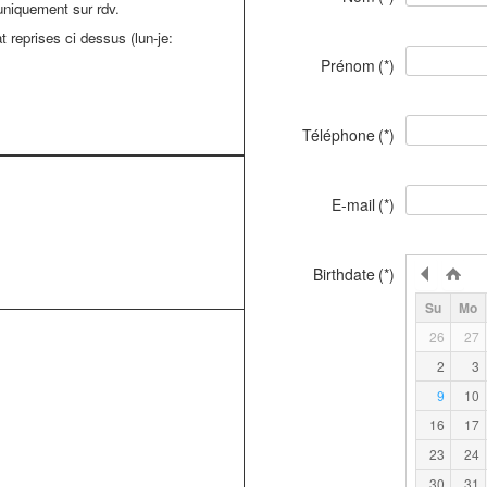
uniquement sur rdv.
t reprises ci dessus (lun-je:
Prénom
(*)
Téléphone
(*)
E-mail
(*)
Birthdate
(*)
Su
Mo
26
27
2
3
9
10
16
17
23
24
30
31