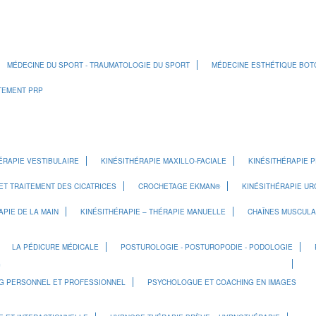
MÉDECINE DU SPORT - TRAUMATOLOGIE DU SPORT
MÉDECINE ESTHÉTIQUE BOT
ITEMENT PRP
ÉRAPIE VESTIBULAIRE
KINÉSITHÉRAPIE MAXILLO-FACIALE
KINÉSITHÉRAPIE 
ET TRAITEMENT DES CICATRICES
CROCHETAGE EKMAN®
KINÉSITHÉRAPIE U
APIE DE LA MAIN
KINÉSITHÉRAPIE – THÉRAPIE MANUELLE
CHAÎNES MUSCULA
LA PÉDICURE MÉDICALE
POSTUROLOGIE - POSTUROPODIE - PODOLOGIE
G
G PERSONNEL ET PROFESSIONNEL
PSYCHOLOGUE ET COACHING EN IMAGES