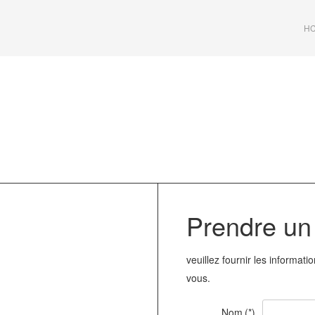
HC
Prendre u
veuillez fournir les informat
vous
.
Nom
(*)