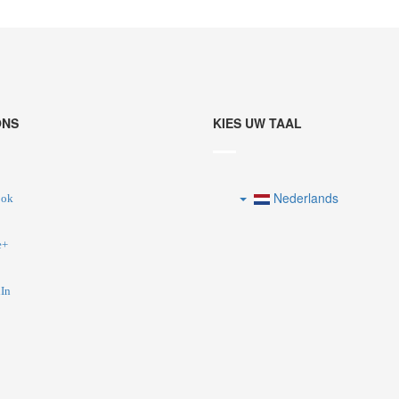
ONS
KIES UW TAAL
Nederlands
ook
e+
In