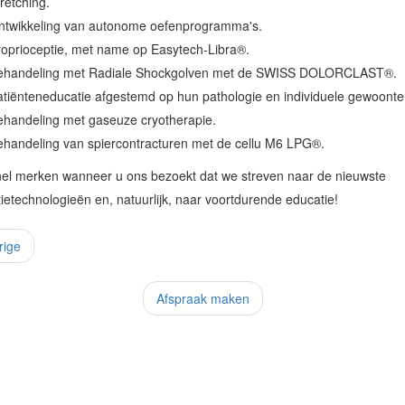
retching.
ntwikkeling van autonome oefenprogramma's.
oprioceptie, met name op Easytech-Libra®.
ehandeling met Radiale Shockgolven met de SWISS DOLORCLAST®.
tiënteneducatie afgestemd op hun pathologie en individuele gewoonte
ehandeling met gaseuze cryotherapie.
ehandeling van spiercontracturen met de cellu M6 LPG®.
nel merken wanneer u ons bezoekt dat we streven naar de nieuwste
tietechnologieën en, natuurlijk, naar voortdurende educatie!
rige
Afspraak maken