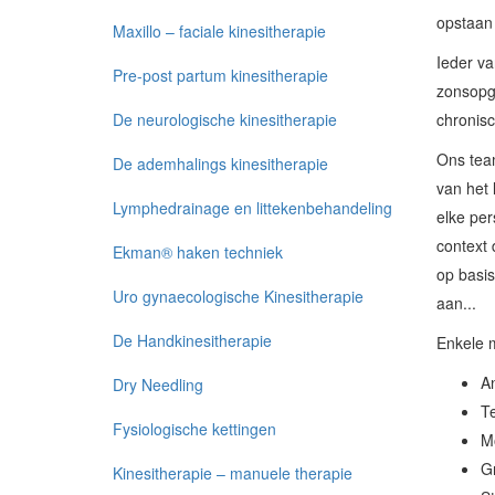
opstaan 
Maxillo – faciale kinesitherapie
Ieder va
Pre-post partum kinesitherapie
zonsopg
De neurologische kinesitherapie
chronisc
Ons team
De ademhalings kinesitherapie
van het 
Lymphedrainage en littekenbehandeling
elke per
context 
Ekman® haken techniek
op basis
Uro gynaecologische Kinesitherapie
aan...
De Handkinesitherapie
Enkele m
An
Dry Needling
Te
Fysiologische kettingen
Mo
Gr
Kinesitherapie – manuele therapie