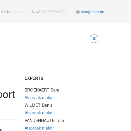
MC Kraainem
+32 (0)2 688 18 00
info@hcmc.be
EXPERTS
port
BROEKAERT Sara
Afspraak maken
WILMET Denis
Afspraak maken
VANDENHAUTE Tom
Afspraak maken
en