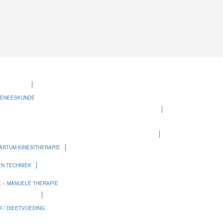
GENEESKUNDE
ARTUM KINESITHERAPIE
N TECHNIEK
E – MANUELE THERAPIE
 / DIEETVOEDING