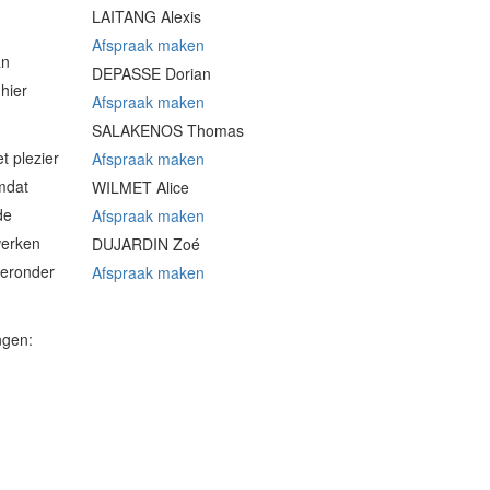
LAITANG Alexis
Afspraak maken
an
DEPASSE Dorian
hier
Afspraak maken
SALAKENOS Thomas
t plezier
Afspraak maken
mdat
WILMET Alice
de
Afspraak maken
werken
DUJARDIN Zoé
ieronder
Afspraak maken
ngen: