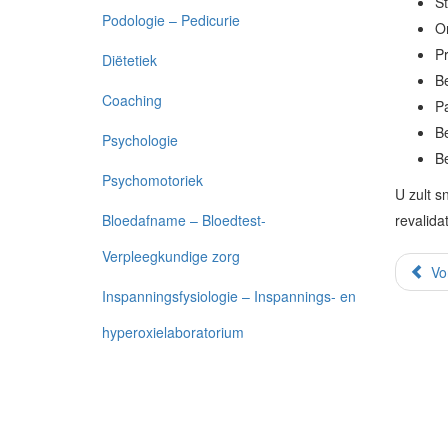
St
Podologie – Pedicurie
O
Pr
Diëtetiek
B
Coaching
Pa
B
Psychologie
B
Psychomotoriek
U zult s
Bloedafname – Bloedtest-
revalida
Verpleegkundige zorg
Vo
Inspanningsfysiologie – Inspannings- en
hyperoxielaboratorium