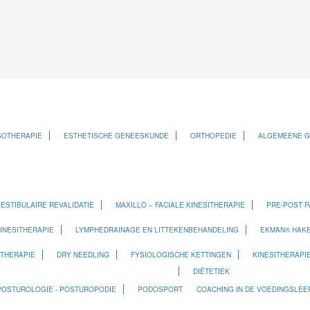
SOTHERAPIE
ESTHETISCHE GENEESKUNDE
ORTHOPEDIE
ALGEMEENE 
ESTIBULAIRE REVALIDATIE
MAXILLO – FACIALE KINESITHERAPIE
PRE-POST P
INESITHERAPIE
LYMPHEDRAINAGE EN LITTEKENBEHANDELING
EKMAN® HAKE
ITHERAPIE
DRY NEEDLING
FYSIOLOGISCHE KETTINGEN
KINESITHERAPI
DIËTETIEK
POSTUROLOGIE - POSTUROPODIE
PODOSPORT
COACHING IN DE VOEDINGSLEER