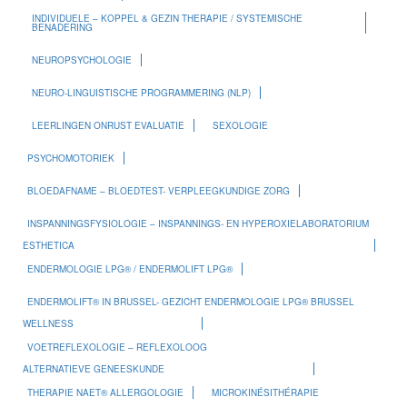
INDIVIDUELE – KOPPEL & GEZIN THERAPIE / SYSTEMISCHE
BENADERING
NEUROPSYCHOLOGIE
NEURO-LINGUISTISCHE PROGRAMMERING (NLP)
LEERLINGEN ONRUST EVALUATIE
SEXOLOGIE
PSYCHOMOTORIEK
BLOEDAFNAME – BLOEDTEST- VERPLEEGKUNDIGE ZORG
INSPANNINGSFYSIOLOGIE – INSPANNINGS- EN HYPEROXIELABORATORIUM
ESTHETICA
ENDERMOLOGIE LPG® / ENDERMOLIFT LPG®
ENDERMOLIFT® IN BRUSSEL- GEZICHT ENDERMOLOGIE LPG® BRUSSEL
WELLNESS
VOETREFLEXOLOGIE – REFLEXOLOOG
ALTERNATIEVE GENEESKUNDE
THERAPIE NAET® ALLERGOLOGIE
MICROKINÉSITHÉRAPIE